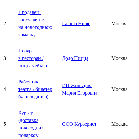
Продавец-
консультант
2
Lanima Home
Москва
на новогоднюю
ярмарку
Повар
3
в ресторан /
Додо Пицца
Москва
пиццамейкер
Работник
ИП Жильцова
4
театра / билетёр
Москва
Мария Егоровна
(капельдинер)
Курьер
(доставка
5
ООО Курьерист
Москва
новогодних
подарков)