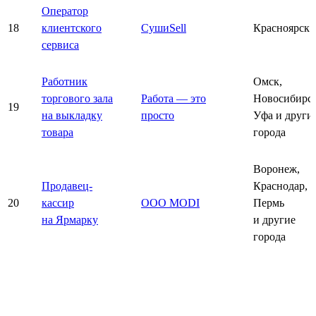
Оператор
18
клиентского
СушиSell
Красноярск
сервиса
Работник
Омск,
торгового зала
Работа — это
Новосибирск
19
на выкладку
просто
Уфа и други
товара
города
Воронеж,
Продавец-
Краснодар,
20
кассир
ООО MODI
Пермь
на Ярмарку
и другие
города