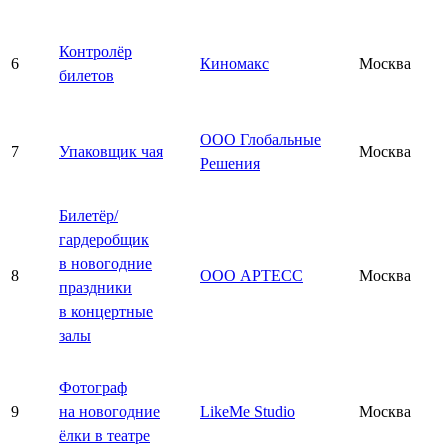
Контролёр
6
Киномакс
Москва
билетов
ООО Глобальные
7
Упаковщик чая
Москва
Решения
Билетёр/
гардеробщик
в новогодние
8
ООО АРТЕСС
Москва
праздники
в концертные
залы
Фотограф
9
на новогодние
LikeMe Studio
Москва
ёлки в театре