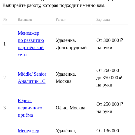
Выбирайте работу, которая подходит именно вам.
№
Вакансия
Регион
Зарплата
Менеджер
по развитию
Удалёнка,
От 300 000 ₽
1
партнёрской
Долгопрудный
на руки
сети
От 260 000
Middle/ Senior
Удалёнка,
2
до 350 000 ₽
Аналитик 1С
Москва
на руки
Юрист
От 250 000 ₽
3
первичного
Офис, Москва
на руки
приёма
Менеджер
Удалёнка,
От 136 000