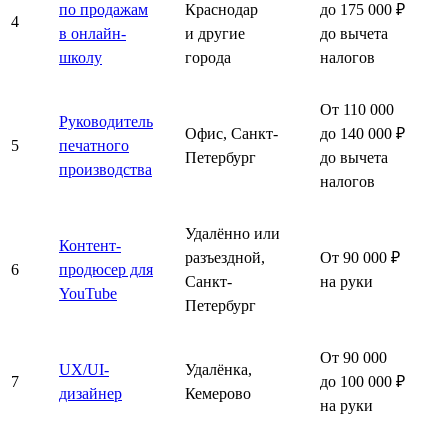
по продажам
Краснодар
до 175 000 ₽
4
в онлайн-
и другие
до вычета
школу
города
налогов
От 110 000
Руководитель
Офис, Санкт-
до 140 000 ₽
5
печатного
Петербург
до вычета
производства
налогов
Удалённо или
Контент-
разъездной,
От 90 000 ₽
6
продюсер для
Санкт-
на руки
YouTube
Петербург
От 90 000
UX/UI-
Удалёнка,
7
до 100 000 ₽
дизайнер
Кемерово
на руки