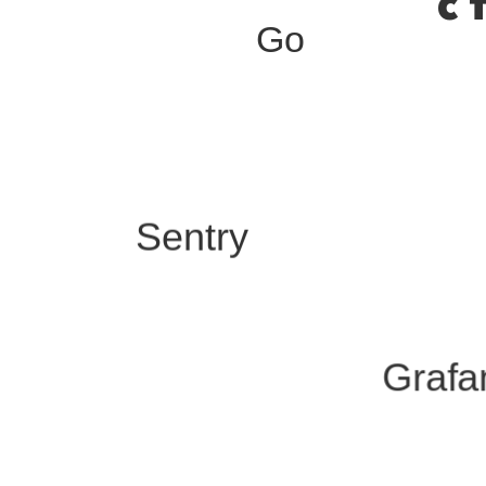
с 
Go
Sentry
Grafa