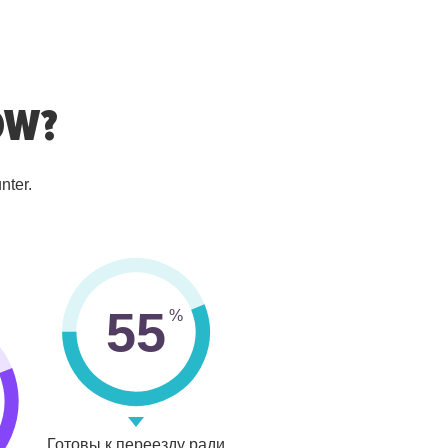
OW?
nter.
55
Готовы к переезду ради