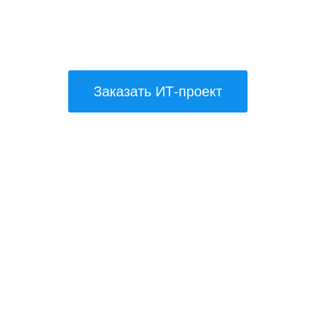
 разработчиков статьей про
Заказать ИТ-проект
Рассказ об ИТ-
Повышение лояльности
департаменте изнутри
к бренду