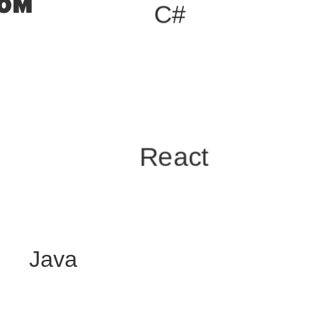
дом
C#
React
Java