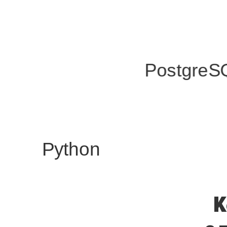
PostgreS
Python
К