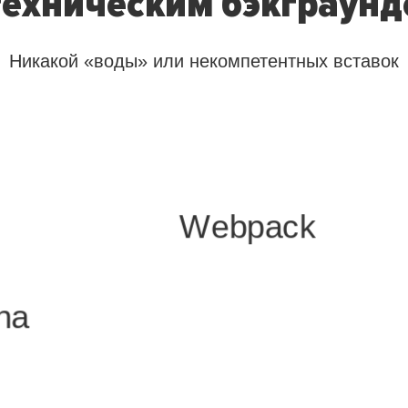
техническим бэкграун
Никакой «воды» или некомпетентных вставок
Webpack
na