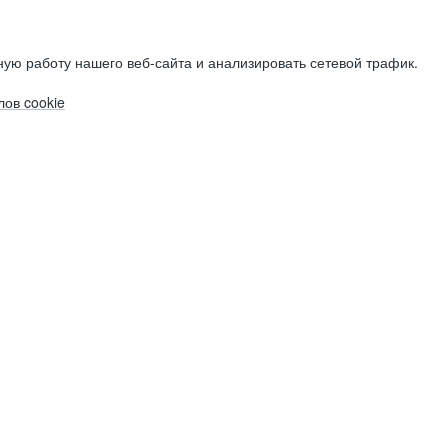
ую работу нашего веб-сайта и анализировать сетевой трафик.
ов cookie
Электронная почта (рабочая)
Электронная почта (рабочая)
Электронная почта (рабочая)
Фамилия
Фамилия
Фамилия
Имя
Имя
Имя
Компания
Компания
Компания