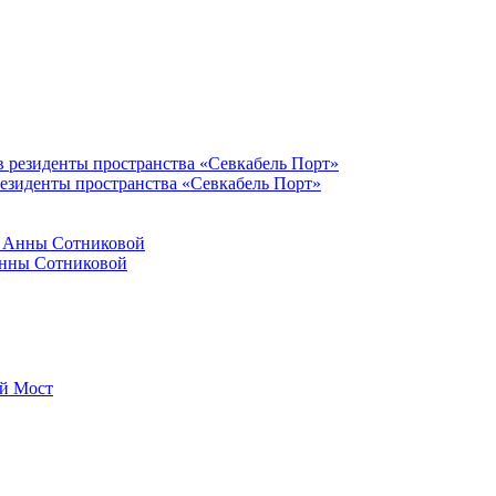
резиденты пространства «Севкабель Порт»
Анны Сотниковой
й Мост