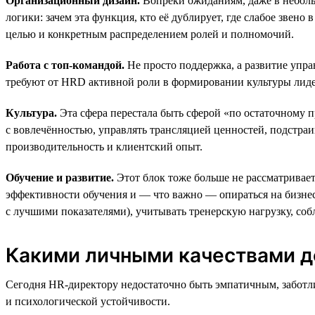
Организационный дизайн.
Вопреки ожиданиям, даже в неболь
логики: зачем эта функция, кто её дублирует, где слабое звен
целью и конкретным распределением ролей и полномочий.
Работа с топ-командой.
Не просто поддержка, а развитие упр
требуют от HRD активной роли в формировании культуры лиде
Культура.
Эта сфера перестала быть сферой «по остаточному п
с вовлечённостью, управлять трансляцией ценностей, подстраи
производительность и клиентский опыт.
Обучение и развитие.
Этот блок тоже больше не рассматривает
эффективности обучения и — что важно — опираться на бизнес
с лучшими показателями), учитывать тренерскую нагрузку, соб
Какими личными качествами д
Сегодня HR-директору недостаточно быть эмпатичным, заботл
и психологической устойчивости.