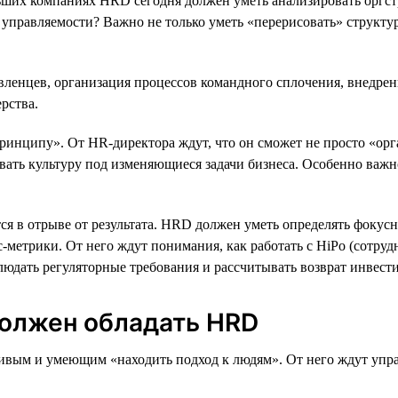
ших компаниях HRD сегодня должен уметь анализировать оргстру
о в управляемости? Важно не только уметь «перерисовать» структ
авленцев, организация процессов командного сплочения, внедре
рства.
ринципу». От HR-директора ждут, что он сможет не просто «орг
вать культуру под изменяющиеся задачи бизнеса. Особенно важн
ся в отрыве от результата. HRD должен уметь определять фокус
-метрики. От него ждут понимания, как работать с HiPo (сотру
людать регуляторные требования и рассчитывать возврат инвест
олжен обладать HRD
ивым и умеющим «находить подход к людям». От него ждут упр