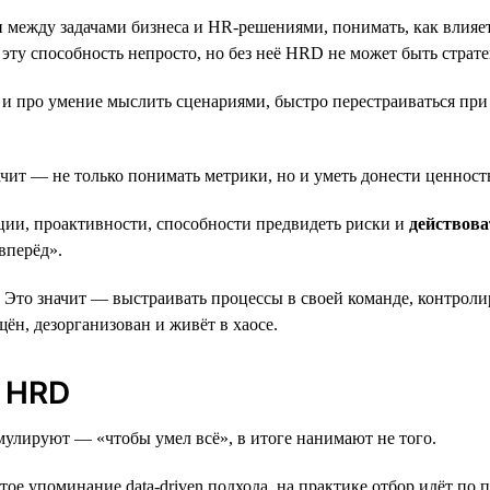
зи между задачами бизнеса и HR-решениями, понимать, как влияе
 эту способность непросто, но без неё HRD не может быть страт
о и про умение мыслить сценариями, быстро перестраиваться пр
начит — не только понимать метрики, но и уметь донести ценно
ции, проактивности, способности предвидеть риски и
действова
вперёд».
. Это значит — выстраивать процессы в своей команде, контроли
ён, дезорганизован и живёт в хаосе.
 HRD
мулируют — «чтобы умел всё», в итоге нанимают не того.
стое упоминание data-driven подхода, на практике отбор идёт по