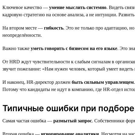
Ключевое качество —
умение мыслить системно
. Видеть свя
кадровую стратегию на основе анализа, а не интуиции. Развить
На втором месте —
гибкость
. Это не только про адаптацию, н
неопределённости.
Важно также
уметь говорить с бизнесом на его языке
. Это з
От HRD ждут чувствительности к слабым сигналам в организа
звучит пожелание: «Нам нужен человек, который умеет видеть 
И наконец, HR-директор должен
быть сильным управленцем
Потому что кандидаты не идут в компанию, где HR-отдел истощ
Типичные ошибки при подборе
Самая частая ошибка —
размытый запрос
. Собственники фор
Вторая ошибка —
игнорирование аналитики
. Несмотря на ча