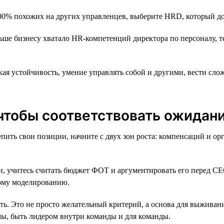
00% похожих на других управленцев, выберите HRD, который до
ьше бизнесу хватало HR-компетенций директора по персоналу, 
ая устойчивость, умение управлять собой и другими, вести сл
 чтобы соответствовать ожидан
ить свои позиции, начните с двух зон роста: компенсаций и ор
, учитесь считать бюджет ФОТ и аргументировать его перед СЕО
ному моделированию.
ь. Это не просто желательный критерий, а основа для выживан
мы, быть лидером внутри команды и для команды.