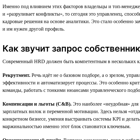
Именно под влиянием этих факторов владельцы и топ-менеджер
и «разруливает конфликты», то сегодня это управленец, спосо
кадровые решения на основе аналитики. Это стало особенно за
и им нужен другой профиль.
Как звучит запрос собственник
Современный HRD должен быть компетентным в нескольких к
Рекрутмент.
Речь идёт не о базовом подборе, а о зрелом, упра
эффективности и автоматизирует процессы. Это особенно крити
команды, работать с тонкими нюансами управленческого подбор
Компенсации и льготы (C&B).
Это наиболее «неудобная» для
зарплатных вилок и переменной мотивации. Здесь нельзя «отд
конкретном бизнесе, умения выстраивать системы KPI и делат
маржинальностью именно этот блок становится ключевым.