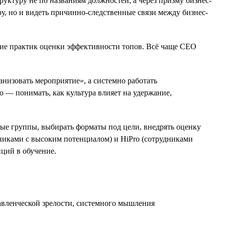
ктуру не по названиям должностей, а через призму бизнес-
уру, но и видеть причинно-следственные связи между бизнес-
ние практик оценки эффективности топов. Всё чаще СЕО
анизовать мероприятие», а системно работать
о — понимать, как культура влияет на удержание,
ные группы, выбирать форматы под цели, внедрять оценку
дниками с высоким потенциалом) и HiPro (сотрудниками
иций в обучение.
авленческой зрелости, системного мышления