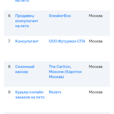
на лето
6
Продавец-
SneakerBox
Москва
консультант
на лето
7
Консультант
ООО Футурион СПА
Москва
8
Сезонный
The Carlton,
Москва
кассир
Moscow (Карлтон
Москва)
9
Курьер онлайн-
Rezerv
Москва
заказов на лето