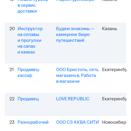
в сервис
доставки
20
Инструктор
Будем знакомы —
Казань
на сплавы
камерное бюро
и прогулки
путешествий
на сапах
и каяках
21
Продавец-
ООО Бристоль, сеть
Екатеринбур
кассир
магазинов, Работа
в магазине
22
Продавец
LOVE REPUBLIC
Екатеринбур
23
Разнорабочий
ООО СЗ АКВА СИТИ
Новосибирск