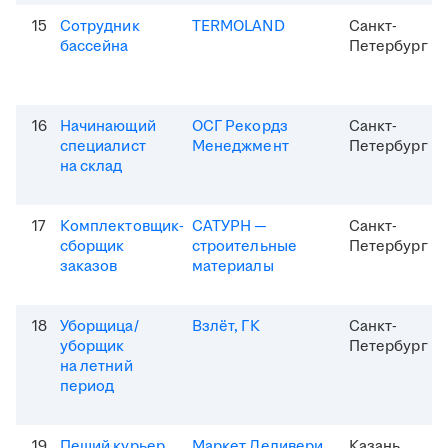
15
Сотрудник
TERMOLAND
Санкт-
бассейна
Петербург
16
Начинающий
ОСГ Рекордз
Санкт-
специалист
Менеджмент
Петербург
на склад
17
Комплектовщик-
САТУРН —
Санкт-
сборщик
строительные
Петербург
заказов
материалы
18
Уборщица/
Взлёт, ГК
Санкт-
уборщик
Петербург
на летний
период
19
Пеший курьер
Маркет Деливери
Казань