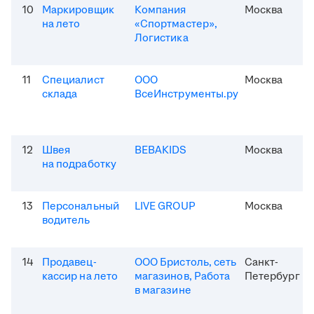
10
Маркировщик
Компания
Москва
на лето
«Спортмастер»,
Логистика
11
Специалист
ООО
Москва
склада
ВсеИнструменты.ру
12
Швея
BEBAKIDS
Москва
на подработку
13
Персональный
LIVE GROUP
Москва
водитель
14
Продавец-
ООО Бристоль, сеть
Санкт-
кассир на лето
магазинов, Работа
Петербург
в магазине