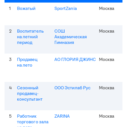
1
Вожатый
SportZania
Москва
2
Воспитатель
СОШ
Москва
на летний
Академическая
период
Гимназия
3
Продавец
АО ГЛОРИЯ ДЖИНС
Москва
на лето
4
Сезонный
ООО Эстилаб Рус
Москва
продавец-
консультант
5
Работник
ZARINA
Москва
торгового зала