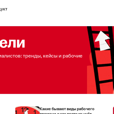
укт
ели
иалистов: тренды, кейсы и рабочие
Какие бывают виды рабочего