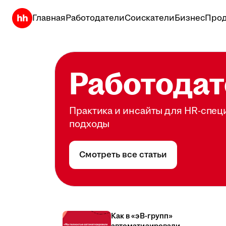
Главная
Работодатели
Соискатели
Бизнес
Прод
Работодат
Практика и инсайты для HR-спец
подходы
Смотреть все статьи
Как в «эВ-групп»