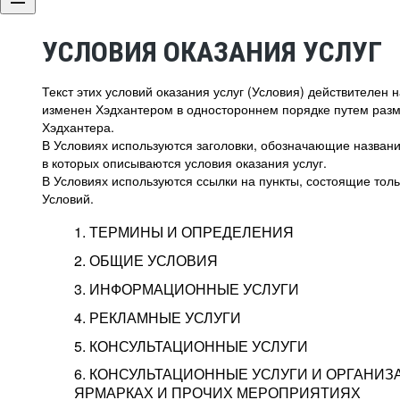
УСЛОВИЯ ОКАЗАНИЯ УСЛУГ
Текст этих условий оказания услуг (Условия) действителен
изменен Хэдхантером в одностороннем порядке путем раз
Хэдхантера.
В Условиях используются заголовки, обозначающие название
в которых описываются условия оказания услуг.
В Условиях используются ссылки на пункты, состоящие тольк
Условий.
1. ТЕРМИНЫ И ОПРЕДЕЛЕНИЯ
2. ОБЩИЕ УСЛОВИЯ
3. ИНФОРМАЦИОННЫЕ УСЛУГИ
1.1. Хэдхантер, или
Хэдхантер, ООО «Хэдх
4. РЕКЛАМНЫЕ УСЛУГИ
HeadHunter, или
г. Москва, внутригор
2.1. Типы и статусы регистрации
5. КОНСУЛЬТАЦИОННЫЕ УСЛУГИ
Исполнитель
Тверской,
2-я
Брестска
Типы регистрации
3.1. Предоставление доступа к базе данн
2.2. Активация услуг
6. КОНСУЛЬТАЦИОННЫЕ УСЛУГИ И ОРГАНИЗ
о трудоустройстве с возможностью просмо
Описание и активация
ЯРМАРКАХ И ПРОЧИХ МЕРОПРИЯТИЯХ
Хэдхантер — администра
2.1.1. Заказчику может быть присвоен один
4.0. Общие условия оказания рекламных ус