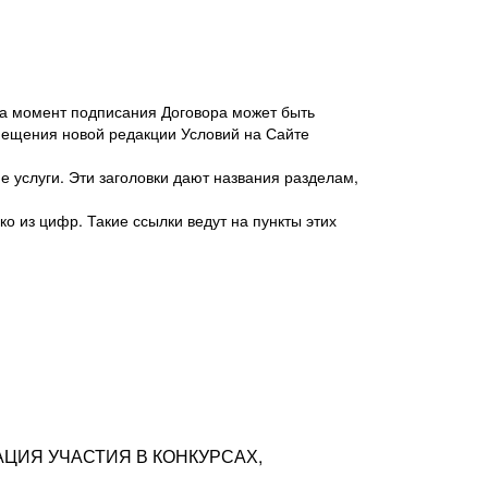
 на момент подписания Договора может быть
мещения новой редакции Условий на Сайте
 услуги. Эти заголовки дают названия разделам,
о из цифр. Такие ссылки ведут на пункты этих
антер», ИНН 7718620740, адрес: 125047,
одская территория Муниципальный округ
я улица, дом 48, помещ. 25
ых резюме с предложениями Соискателей
АЦИЯ УЧАСТИЯ В КОНКУРСАХ,
тра контактной информации Соискателя
тор сайтов: hh.ru, talantix.ru и других
 из Типов регистраций.
луг