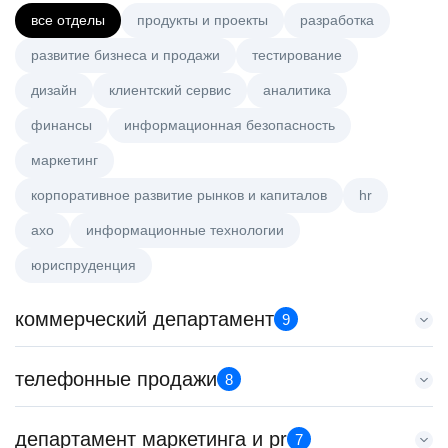
все отделы
продукты и проекты
разработка
развитие бизнеса и продажи
тестирование
дизайн
клиентский сервис
аналитика
финансы
информационная безопасность
маркетинг
корпоративное развитие рынков и капиталов
hr
axo
информационные технологии
юриспруденция
коммерческий департамент
9
Менеджер по работе с ключевыми клиентами (КАМ)
телефонные продажи
8
HeadHunter::Коммерческий департамент
сегодня
Менеджер по продажам в сегменте малого и среднего
департамент маркетинга и pr
з/п не указана
7