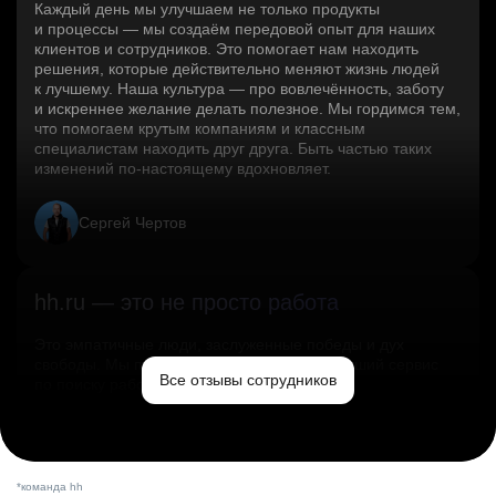
Каждый день мы улучшаем не только продукты
и процессы — мы создаём передовой опыт для наших
клиентов и сотрудников. Это помогает нам находить
решения, которые действительно меняют жизнь людей
к лучшему. Наша культура — про вовлечённость, заботу
и искреннее желание делать полезное. Мы гордимся тем,
что помогаем крутым компаниям и классным
специалистам находить друг друга. Быть частью таких
изменений по‑настоящему вдохновляет.
Сергей Чертов
hh.ru — это не просто работа
Это эмпатичные люди, заслуженные победы и дух
свободы. Мы помогаем миру и создаём лучший сервис
Все отзывы сотрудников
по поиску работы в стране.
Ольга Емельянова
*команда hh