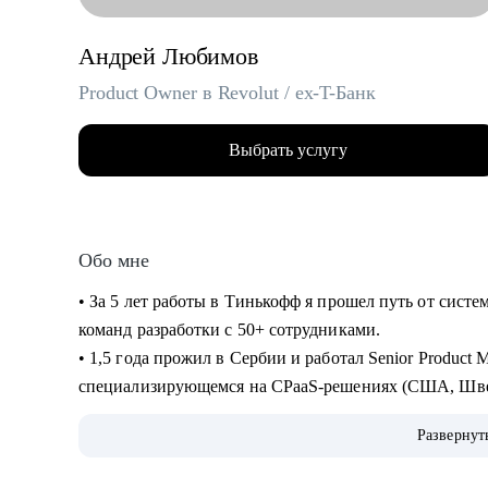
Андрей Любимов
Product Owner в Revolut / ex-T-Банк
Выбрать услугу
Обо мне
• За 5 лет работы в Тинькофф я прошел путь от систе
команд разработки с 50+ сотрудниками.
• 1,5 года прожил в Сербии и работал Senior Product
специализирующемся на CPaaS-решениях (США, Шве
• Жил в Дубае, переехал в Барселону и работаю Senior
Развернут
• Провел 200+ консультаций (мои менти смогли релоц
на выбранные позиции, почувствовать уверенность в