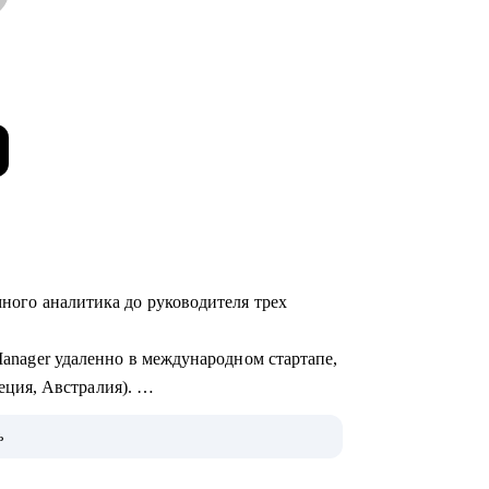
много аналитика до руководителя трех
 Manager удаленно в международном стартапе,
ция, Австралия).
 Product Owner в Revolut.
ь
ироваться в Европу, пройти собеседования
 своих силах).