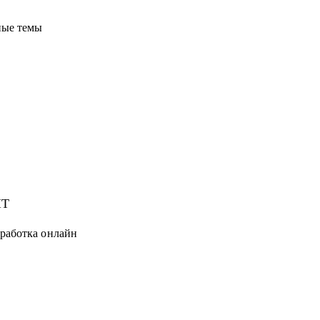
ные темы
IT
тработка онлайн