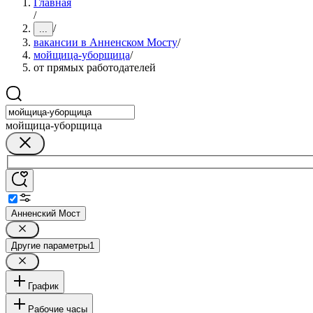
Главная
/
/
...
вакансии в Анненском Мосту
/
мойщица-уборщица
/
от прямых работодателей
мойщица-уборщица
Анненский Мост
Другие параметры
1
График
Рабочие часы