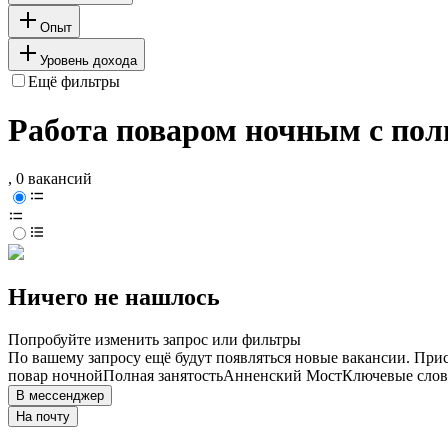
Опыт
Уровень дохода
Ещё фильтры
Работа поваром ночным с пол
, 0 вакансий
Ничего не нашлось
Попробуйте изменить запрос или фильтры
По вашему запросу ещё будут появляться новые вакансии. При
повар ночной
Полная занятость
Анненский Мост
Ключевые слова
В мессенджер
На почту