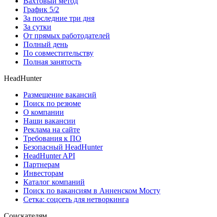
Вахтовый метод
График 5/2
За последние три дня
За сутки
От прямых работодателей
Полный день
По совместительству
Полная занятость
HeadHunter
Размещение вакансий
Поиск по резюме
О компании
Наши вакансии
Реклама на сайте
Требования к ПО
Безопасный HeadHunter
HeadHunter API
Партнерам
Инвесторам
Каталог компаний
Поиск по вакансиям в Анненском Мосту
Сетка: соцсеть для нетворкинга
Соискателям