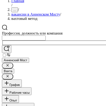
Главная
/
/
...
вакансии в Анненском Мосту
/
вахтовый метод
Профессия, должность или компания
Анненский Мост
Вахта
График
Рабочие часы
Опыт