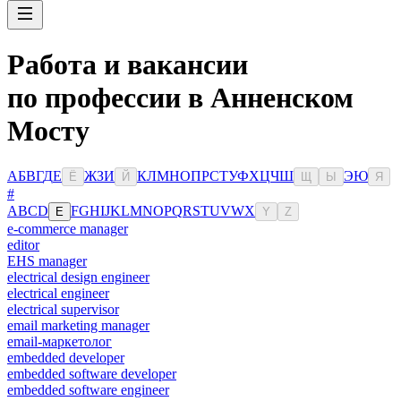
Работа и вакансии
по профессии в Анненском
Мосту
А
Б
В
Г
Д
Е
Ж
З
И
К
Л
М
Н
О
П
Р
С
Т
У
Ф
Х
Ц
Ч
Ш
Э
Ю
Ё
Й
Щ
Ы
Я
#
A
B
C
D
F
G
H
I
J
K
L
M
N
O
P
Q
R
S
T
U
V
W
X
E
Y
Z
e-commerce manager
editor
EHS manager
electrical design engineer
electrical engineer
electrical supervisor
email marketing manager
email-маркетолог
embedded developer
embedded software developer
embedded software engineer