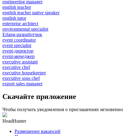
engineering manager
english teacher
english teacher native speaker
english tutor
enterprise architect
environmental specialist
Erlang-разработчик
event coordinator
event specialist
event-директор
event-менеджер
executive assistant
executive chef
executive housekeeper
executive sous chef
export sales manager
Скачайте приложение
Чтобы получать уведомления о приглашениях мгновенно
HeadHunter
Размещение вакансий