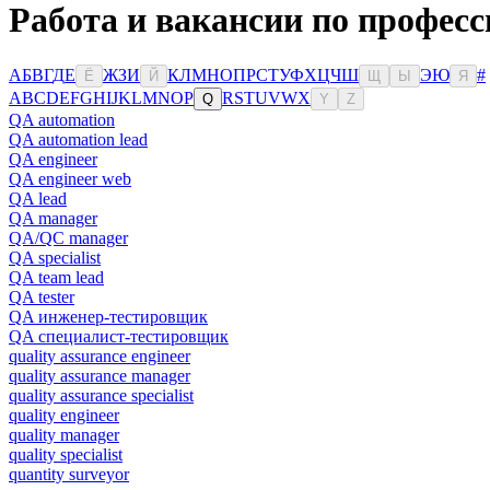
Работа и вакансии по профес
А
Б
В
Г
Д
Е
Ж
З
И
К
Л
М
Н
О
П
Р
С
Т
У
Ф
Х
Ц
Ч
Ш
Э
Ю
#
Ё
Й
Щ
Ы
Я
A
B
C
D
E
F
G
H
I
J
K
L
M
N
O
P
R
S
T
U
V
W
X
Q
Y
Z
QA automation
QA automation lead
QA engineer
QA engineer web
QA lead
QA manager
QA/QC manager
QA specialist
QA team lead
QA tester
QA инженер-тестировщик
QA специалист-тестировщик
quality assurance engineer
quality assurance manager
quality assurance specialist
quality engineer
quality manager
quality specialist
quantity surveyor