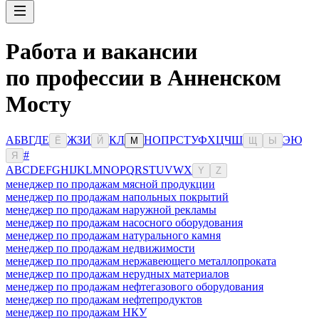
Работа и вакансии
по профессии в Анненском
Мосту
А
Б
В
Г
Д
Е
Ж
З
И
К
Л
Н
О
П
Р
С
Т
У
Ф
Х
Ц
Ч
Ш
Э
Ю
Ё
Й
М
Щ
Ы
#
Я
A
B
C
D
E
F
G
H
I
J
K
L
M
N
O
P
Q
R
S
T
U
V
W
X
Y
Z
менеджер по продажам мясной продукции
менеджер по продажам напольных покрытий
менеджер по продажам наружной рекламы
менеджер по продажам насосного оборудования
менеджер по продажам натурального камня
менеджер по продажам недвижимости
менеджер по продажам нержавеющего металлопроката
менеджер по продажам нерудных материалов
менеджер по продажам нефтегазового оборудования
менеджер по продажам нефтепродуктов
менеджер по продажам НКУ