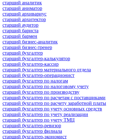
старший аналитик
старший аниматор
старший архивариус
старший архитектор
старший аудитор
старший бариста
старший бармен
старший бизнес-аналитик
старший бизнес-тренер
старший бухгалтер
старший бухгалтер-калькулятор
старший бухгалтер-кассир
старший бухгалтер материального отдела
старший бухгалтер-операционист
старший бухгалтер по налогам
старший бухгалтер по налоговому учету
старший бухгалтер по производству
старший бухгалтер по расчетам с поставщиками
старший бухгалтер по расчету заработной платы
старший бухгалтер по учету основных средств
старший бухгалтер по учету реализации
старший бухгалтер по учету ТМЦ
старший бухгалтер-ревизор
старший бухгалтер филиала
старший бухгалтер-экономист