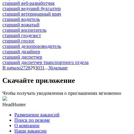
старший веб-разработчик
старший ведущий бухгалтер
старший ветеринарный врач
старший водитель
старший вожатый
старший воспитатель
старший геодезист
старший геолог
старший делопроизводитель
старший дизайнер
старший диспетчер
старший диспетчер транспортного отдела
В начало
27
28
29
30
31
...
36
дальше
Скачайте приложение
Чтобы получать уведомления о приглашениях мгновенно
HeadHunter
Размещение вакансий
Поиск по резюме
О компании
Наши вакансии