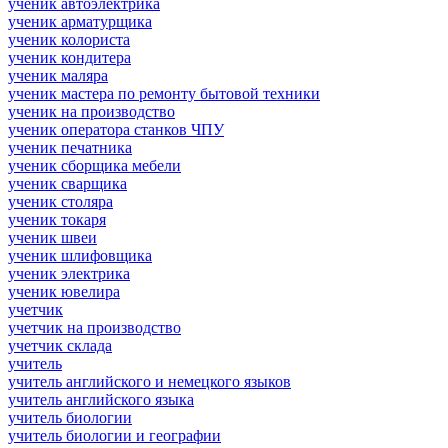
ученик автоэлектрика
ученик арматурщика
ученик колориста
ученик кондитера
ученик маляра
ученик мастера по ремонту бытовой техники
ученик на производство
ученик оператора станков ЧПУ
ученик печатника
ученик сборщика мебели
ученик сварщика
ученик столяра
ученик токаря
ученик швеи
ученик шлифовщика
ученик электрика
ученик ювелира
учетчик
учетчик на производство
учетчик склада
учитель
учитель английского и немецкого языков
учитель английского языка
учитель биологии
учитель биологии и географии