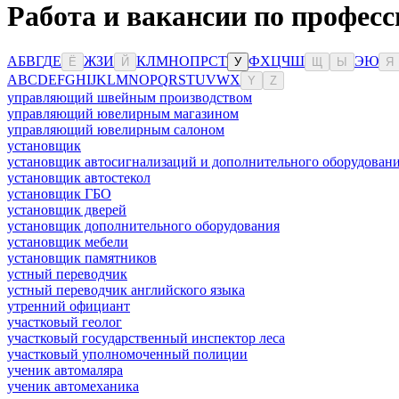
Работа и вакансии по профес
А
Б
В
Г
Д
Е
Ж
З
И
К
Л
М
Н
О
П
Р
С
Т
Ф
Х
Ц
Ч
Ш
Э
Ю
Ё
Й
У
Щ
Ы
Я
A
B
C
D
E
F
G
H
I
J
K
L
M
N
O
P
Q
R
S
T
U
V
W
X
Y
Z
управляющий швейным производством
управляющий ювелирным магазином
управляющий ювелирным салоном
установщик
установщик автосигнализаций и дополнительного оборудован
установщик автостекол
установщик ГБО
установщик дверей
установщик дополнительного оборудования
установщик мебели
установщик памятников
устный переводчик
устный переводчик английского языка
утренний официант
участковый геолог
участковый государственный инспектор леса
участковый уполномоченный полиции
ученик автомаляра
ученик автомеханика