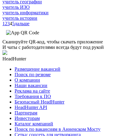
учитель географии
учитель ИЗО
учитель информатики
учитель истории
1
2
3
4
5
дальше
Сканируйте QR-код, чтобы скачать приложение
И чаты с работодателями всегда будут под рукой
HeadHunter
Размещение вакансий
Поиск по резюме
О компании
Наши вакансии
Реклама на сайте
Требования к ПО
Безопасный HeadHunter
HeadHunter API
Партнерам
Инвесторам
Каталог компаний
Поиск по вакансиям в Анненском Мосту
Сетка: соцсеть для нетворкинга