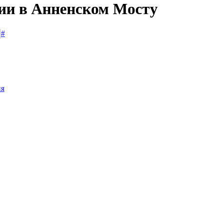
сии в Анненском Мосту
#
ия