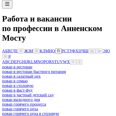
Работа и вакансии
по профессии в Анненском
Мосту
А
Б
В
Г
Д
Е
Ж
З
И
К
Л
М
Н
О
Р
С
Т
У
Ф
Х
Ц
Ч
Ш
Э
Ю
Ё
Й
П
Щ
Ы
#
Я
A
B
C
D
E
F
G
H
I
J
K
L
M
N
O
P
Q
R
S
T
U
V
W
X
Y
Z
повар в ресторан
повар в ресторан быстрого питания
повар в салатный цех
повар в семью
повар в столовую
повар в фаст-фуд
повар в частный детский сад
повар выходного дня
повар горячего процесса
повар горячего цеха
повар горячего цеха в столовую