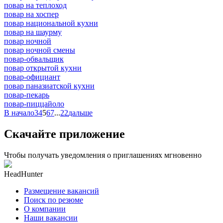
повар на теплоход
повар на хоспер
повар национальной кухни
повар на шаурму
повар ночной
повар ночной смены
повар-обвальщик
повар открытой кухни
повар-официант
повар паназиатской кухни
повар-пекарь
повар-пиццайоло
В начало
3
4
5
6
7
...
22
дальше
Скачайте приложение
Чтобы получать уведомления о приглашениях мгновенно
HeadHunter
Размещение вакансий
Поиск по резюме
О компании
Наши вакансии