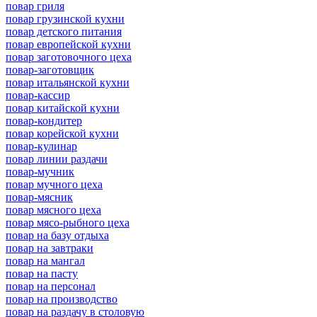
повар гриля
повар грузинской кухни
повар детского питания
повар европейской кухни
повар заготовочного цеха
повар-заготовщик
повар итальянской кухни
повар-кассир
повар китайской кухни
повар-кондитер
повар корейской кухни
повар-кулинар
повар линии раздачи
повар-мучник
повар мучного цеха
повар-мясник
повар мясного цеха
повар мясо-рыбного цеха
повар на базу отдыха
повар на завтраки
повар на мангал
повар на пасту
повар на персонал
повар на производство
повар на раздачу в столовую