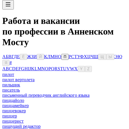
Работа и вакансии
по профессии в Анненском
Мосту
А
Б
В
Г
Д
Е
Ж
З
И
К
Л
М
Н
О
Р
С
Т
У
Ф
Х
Ц
Ч
Ш
Э
Ю
Ё
Й
П
Щ
Ы
#
Я
A
B
C
D
E
F
G
H
I
J
K
L
M
N
O
P
Q
R
S
T
U
V
W
X
Y
Z
пилот
пилот вертолета
пильщик
писатель
письменный переводчик английского языка
пиццайоло
пиццамейкер
пиццевокер
пиццер
пиццерист
пишущий редактор