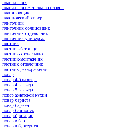
плавильщик
плавильщик металла и сплавов
планировщик
пластический хирург
плиточник
плиточник-облицовщик
плиточник-отделочник
плиточник-универсал
плотник
плотник-бетонщик
плотник-кровельщик
плотник-монтажник
плотник-отделочник
плотник-разнорабочий
повар
повар 4-5 разряда
повар 4 разряда
повар 5 разряда
повар азиатской кухни
повар-бариста
повар-бармен
повар-блинопек
повар-бригадир
повар в бар
повар в бургерную