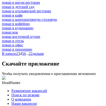
повар в вагон-ресторан
повар в детский сад
повар в итальянский ресторан
повар в кафе
повар в корпоративную столовую
повар в кофейню
повар в кулинарию
повар вок
повар восточной кухни
повар в отель
повар в офис
повар в пиццерию
В начало
2
3
4
5
6
...
22
дальше
Скачайте приложение
Чтобы получать уведомления о приглашениях мгновенно
HeadHunter
Размещение вакансий
Поиск по резюме
О компании
Наши вакансии