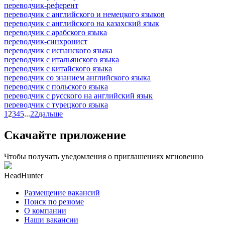
переводчик-референт
переводчик с английского и немецкого языков
переводчик с английского на казахский язык
переводчик с арабского языка
переводчик-синхронист
переводчик с испанского языка
переводчик с итальянского языка
переводчик с китайского языка
переводчик со знанием английского языка
переводчик с польского языка
переводчик с русского на английский язык
переводчик с турецкого языка
1
2
3
4
5
...
22
дальше
Скачайте приложение
Чтобы получать уведомления о приглашениях мгновенно
HeadHunter
Размещение вакансий
Поиск по резюме
О компании
Наши вакансии