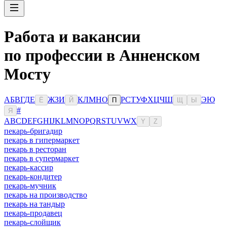
Работа и вакансии
по профессии в Анненском
Мосту
А
Б
В
Г
Д
Е
Ж
З
И
К
Л
М
Н
О
Р
С
Т
У
Ф
Х
Ц
Ч
Ш
Э
Ю
Ё
Й
П
Щ
Ы
#
Я
A
B
C
D
E
F
G
H
I
J
K
L
M
N
O
P
Q
R
S
T
U
V
W
X
Y
Z
пекарь-бригадир
пекарь в гипермаркет
пекарь в ресторан
пекарь в супермаркет
пекарь-кассир
пекарь-кондитер
пекарь-мучник
пекарь на производство
пекарь на тандыр
пекарь-продавец
пекарь-слойщик