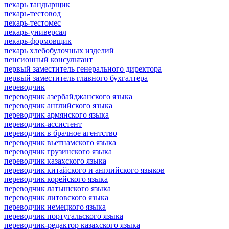
пекарь тандырщик
пекарь-тестовод
пекарь-тестомес
пекарь-универсал
пекарь-формовщик
пекарь хлебобулочных изделий
пенсионный консультант
первый заместитель генерального директора
первый заместитель главного бухгалтера
переводчик
переводчик азербайджанского языка
переводчик английского языка
переводчик армянского языка
переводчик-ассистент
переводчик в брачное агентство
переводчик вьетнамского языка
переводчик грузинского языка
переводчик казахского языка
переводчик китайского и английского языков
переводчик корейского языка
переводчик латышского языка
переводчик литовского языка
переводчик немецкого языка
переводчик португальского языка
переводчик-редактор казахского языка