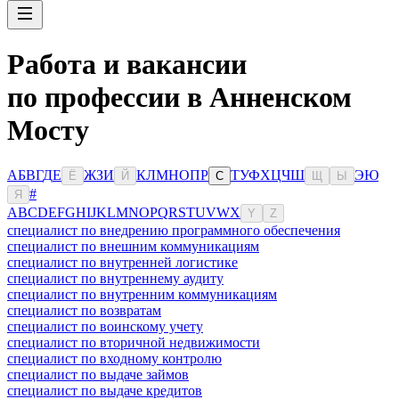
Работа и вакансии
по профессии в Анненском
Мосту
А
Б
В
Г
Д
Е
Ж
З
И
К
Л
М
Н
О
П
Р
Т
У
Ф
Х
Ц
Ч
Ш
Э
Ю
Ё
Й
С
Щ
Ы
#
Я
A
B
C
D
E
F
G
H
I
J
K
L
M
N
O
P
Q
R
S
T
U
V
W
X
Y
Z
специалист по внедрению программного обеспечения
специалист по внешним коммуникациям
специалист по внутренней логистике
специалист по внутреннему аудиту
специалист по внутренним коммуникациям
специалист по возвратам
специалист по воинскому учету
специалист по вторичной недвижимости
специалист по входному контролю
специалист по выдаче займов
специалист по выдаче кредитов