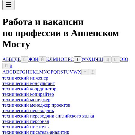
Работа и вакансии
по профессии в Анненском
Мосту
А
Б
В
Г
Д
Е
Ж
З
И
К
Л
М
Н
О
П
Р
С
У
Ф
Х
Ц
Ч
Ш
Э
Ю
Ё
Й
Т
Щ
Ы
#
Я
A
B
C
D
E
F
G
H
I
J
K
L
M
N
O
P
Q
R
S
T
U
V
W
X
Y
Z
технический инженер
технический консультант
технический координатор
технический копирайтер
технический менеджер
технический менеджер проектов
технический переводчик
технический переводчик английского языка
технический персонал
технический писатель
технический писатель-аналитик