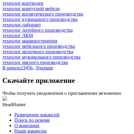
технолог-контролер
технолог корпусной мебели
технолог косметического производства
технолог кулинарного производства
технолог-лаборант
технолог литейного производства
технолог ЛКМ
технолог машиностроения
технолог мебельного производства
технолог молочного производства
технолог мукомольного производства
технолог мясного производства
В начало
2
3
4
5
6
...
9
дальше
Скачайте приложение
Чтобы получать уведомления о приглашениях мгновенно
HeadHunter
Размещение вакансий
Поиск по резюме
О компании
Наши вакансии